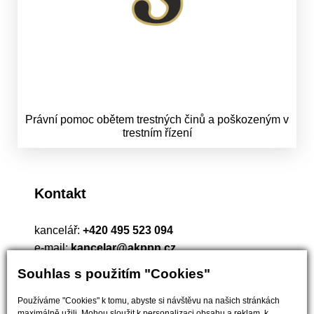
Právní pomoc obětem trestných činů a poškozeným v
trestním řízení
Kontakt
kancelář:
+420 495 523 094
e-mail:
kancelar@akppn.cz
adresa:
Hradebni 548/3, Hradec Králové 500 03
Souhlas s použitím "Cookies"
Používáme "Cookies" k tomu, abyste si návštěvu na našich stránkách
maximálně užili. Mohou sloužit k personalizaci obsahu a reklam, k