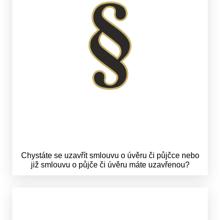
Chystáte se uzavřít smlouvu o úvěru či půjčce nebo
již smlouvu o půjče či úvěru máte uzavřenou?