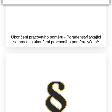
Ukončení pracovního poměru - Poradenství týkající
se procesu ukončení pracovního poměru, včetně
výpovědí a okamžitého zrušení, s přihlédnutím na
potenciální právní dopady do sféry zaměstnavatele