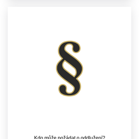
Kdo může požádat o oddlužení?